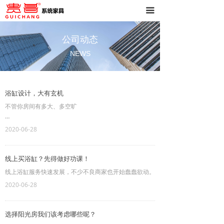
首页
끀
商务办公
公司动态
NEWS
档案库房
酒店公寓
浴缸设计，大有玄机
实验生产
不管你房间有多大、多空旷
经典案例
搬进去住久了
2020-06-28
联系我们
也会被塞得满满当当
线上买浴缸？先得做好功课！
线上浴缸服务快速发展，不少不良商家也开始蠢蠢欲动。
2020-06-28
选择阳光房我们该考虑哪些呢？