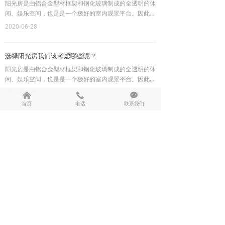
阳光房是由铝合金型材框架和钢化玻璃制成的全透明的休
闲、娱乐空间，也是是一个极好的室内观景平台。因此阳
光房制作是多数人对生活的一个向往、憧憬，一来拓展室
2020-06-28
内使用面积，二来为家人提供更好的休闲、娱乐环境，所
以我们在选择阳光房应该有哪些考虑呢？
选择阳光房我们该考虑哪些呢？
阳光房是由铝合金型材框架和钢化玻璃制成的全透明的休
闲、娱乐空间，也是是一个极好的室内观景平台。因此阳
光房制作是多数人对生活的一个向往、憧憬，一来拓展室
2020-06-28
낀
끅
끁
内使用面积，二来为家人提供更好的休闲、娱乐环境，所
首页
电话
联系我们
以我们在选择阳光房应该有哪些考虑呢？
上一页
1
/
1
下一页
版权所有©
徐州贵昌办公家具有限公司
苏ICP备2024059840号-1
本网站由阿里云提供云计算及安全服务